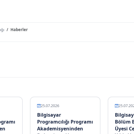
ığı
Haberler
25.07.2026
25.07.20
Bilgisayar
Bilgisay
ogramı
Programcılığı Programı
Bölüm B
en
Akademisyeninden
Üyesi C