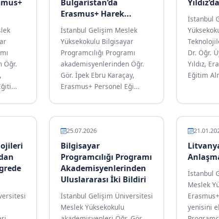
smus+
Bulgaristan’da
Yıldız’da
Erasmus+ Harek...
İstanbul 
slek
İstanbul Gelişim Meslek
Yüksekoku
ar
Yüksekokulu Bilgisayar
Teknoloji
amı
Programcılığı Programı
Dr. Öğr. 
 Öğr.
akademisyenlerinden Öğr.
Yıldız, E
,
Gör. İpek Ebru Karaçay,
Eğitim Al
iti...
Erasmus+ Personel Eği...
25.07.2026
21.01.20
ojileri
Bilgisayar
Litvany
dan
Programcılığı Programı
Anlaşma
grede
Akademisyenlerinden
İstanbul 
Uluslararası İki Bildiri
Meslek Yü
versitesi
İstanbul Gelişim Üniversitesi
Erasmus+ i
Meslek Yüksekokulu
yenisini e
eri
akademisyenleri Öğr. Gör.
Programcı