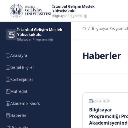
İstanbul Gelişim Meslek
Yüksekokulu
Bilgisayar Programcılığı
Bilgisayar Programcıl
İstanbul Gelişim Meslek
Yüksekokulu
Bilgisayar Programcılığı
Haberler
Anasayfa
Genel Bilgiler
Kontenjanlar
Müfredat
25.07.2026
Akademik Kadro
Bilgisayar
Haberler
Programcılığı Pr
Akademisyenind
Duyurular