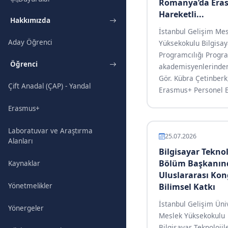
Romanya’da Era
Hareketli...
Hakkımızda
İstanbul Gelişim Me
Aday Öğrenci
Yüksekokulu Bilgisay
Programcılığı Progr
Öğrenci
akademisyenlerinden
Gör. Kübra Çetinberk
Çift Anadal (ÇAP) - Yandal
Erasmus+ Personel Eğ
Erasmus+
Laboratuvar ve Araştırma
25.07.2026
Alanları
Bilgisayar Teknol
Bölüm Başkanın
Kaynaklar
Uluslararası Kon
Bilimsel Katkı
Yönetmelikler
İstanbul Gelişim Üni
Yönergeler
Meslek Yüksekokulu
Bilgisayar Teknolojil