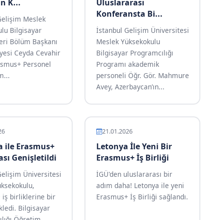
n K...
Uluslararası
Konferansta Bi...
Gelişim Meslek
lu Bilgisayar
İstanbul Gelişim Üniversitesi
leri Bölüm Başkanı
Meslek Yüksekokulu
Üyesi Ceyda Cevahir
Bilgisayar Programcılığı
rasmus+ Personel
Programı akademik
m...
personeli Öğr. Gör. Mahmure
Avey, Azerbaycan’ın...
26
21.01.2026
a ile Erasmus+
Letonya İle Yeni Bir
sı Genişletildi
Erasmus+ İş Birliği
Gelişim Üniversitesi
İGÜ'den uluslararası bir
ksekokulu,
adım daha! Letonya ile yeni
ş birliklerine bir
Erasmus+ İş Birliği sağlandı.
kledi. Bilgisayar
lığı Öğretim