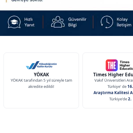
Akreditasyon ve Sıralama Bilgi
YÖKAK
Times Higher Edu
YÖKAK tarafından 5 yıl süreyle tam
Vakıf Üniversitleri Ar
akredite edildi!
Türkiye' de
16
Araştırma Kalitesi 
Türkiye'de
2.