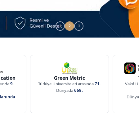
1
2
3
leri
cation
Green Metric
asında
9.
Türkiye Üniversiteleri arasında
71.
Vakıf Ü
.
Dünyada
669.
Alanında
Düny