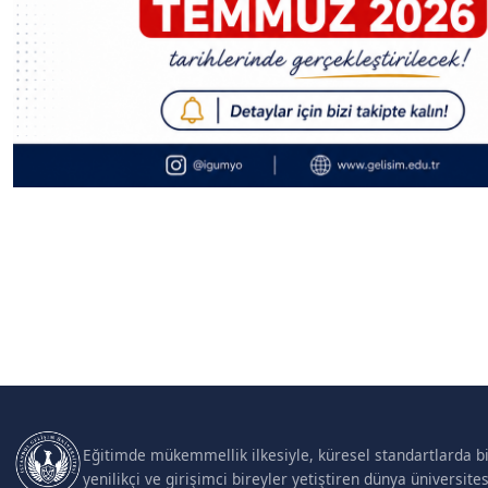
Eğitimde mükemmellik ilkesiyle, küresel standartlarda bi
yenilikçi ve girişimci bireyler yetiştiren dünya üniversites