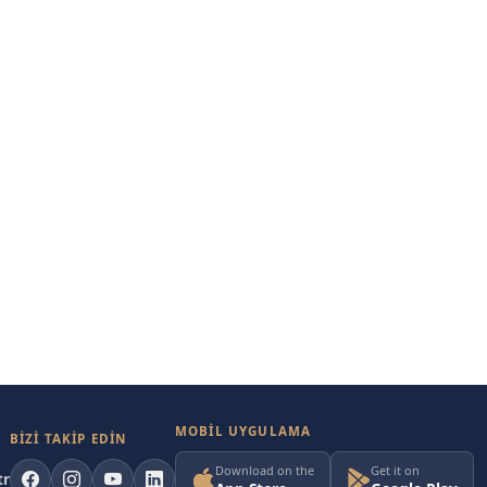
MOBIL UYGULAMA
BİZİ TAKİP EDİN
Download on the
Get it on
tr