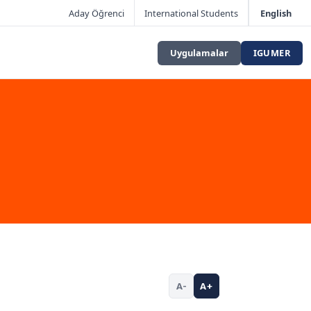
Aday Öğrenci
International Students
English
Uygulamalar
IGUMER
A-
A+