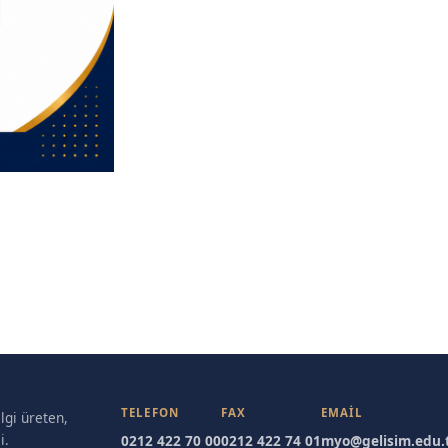
TELEFON
FAX
EMAIL
lgi üreten,
i.
0212 422 70 00
0212 422 74 01
myo@gelisim.edu.