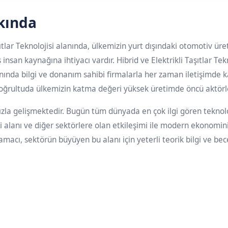
kında
şıtlar Teknolojisi alanında, ülkemizin yurt dışındaki otomotiv ür
insan kaynağına ihtiyacı vardır. Hibrid ve Elektrikli Taşıtlar Tekn
lanında bilgi ve donanım sahibi firmalarla her zaman iletişimde 
oğrultuda ülkemizin katma değeri yüksek üretimde öncü aktörle
la gelişmektedir. Bugün tüm dünyada en çok ilgi gören teknolojil
i alanı ve diğer sektörlere olan etkileşimi ile modern ekonomin
cı, sektörün büyüyen bu alanı için yeterli teorik bilgi ve becer