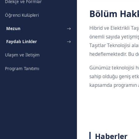
Dilekçe ve Formlar
Bölüm Hak
Öğrenci Kulüpleri
Hibrid ve Elektrikli Ta
Mezun
önemli sayıda yetişmiş 
Faydalı Linkler
Taşıtlar Teknolojisi a
hedeflemektedir. Bu d
Ulaşım ve İletişim
Günümüz teknolojisi hız
Program Tanıtımı
sahip olduğu geniş etk
kapsamda programın ama
Haberler