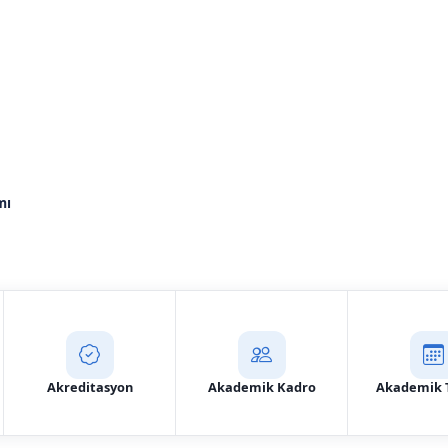
 ve Elektrikli Taşıtlar
mı
Aday Başvuru
İletişim
Akreditasyon
Akademik Kadro
Akademik 