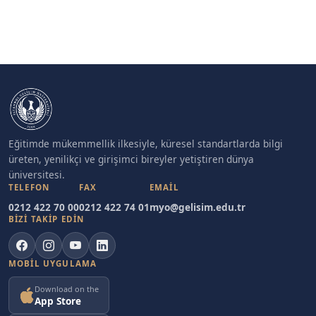
Eğitimde mükemmellik ilkesiyle, küresel standartlarda bilgi
üreten, yenilikçi ve girişimci bireyler yetiştiren dünya
üniversitesi.
TELEFON
FAX
EMAIL
0212 422 70 00
0212 422 74 01
myo@gelisim.edu.tr
BİZİ TAKİP EDİN
MOBIL UYGULAMA
Download on the
App Store