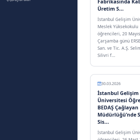
Fabrikasında Ka
Üretim S...
İstanbul Gelişim Üni
Meslek Yüksekokulu
öğrencileri, 20 Mayı
Çarşamba günü ERSE
San. ve Tic. A.Ş. Sel
Silivri f...
30.03.2026
İstanbul Gelişim
Üniversitesi Öğre
BEDAŞ Çağlayan
Müdürlüğü’nde 
Sis...
İstanbul Gelişim Üni
öğrencileri, 26 Mart