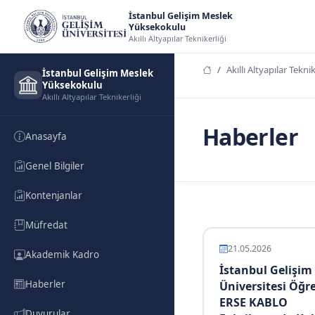
İstanbul Gelişim Meslek
Yüksekokulu
Akıllı Altyapılar Teknikerliği
Akıllı Altyapılar Teknik
İstanbul Gelişim Meslek
Yüksekokulu
Akıllı Altyapılar Teknikerliği
Haberler
Anasayfa
Genel Bilgiler
Kontenjanlar
Müfredat
21.05.2026
Akademik Kadro
İstanbul Gelişim
Haberler
Üniversitesi Öğre
ERSE KABLO
Duyurular