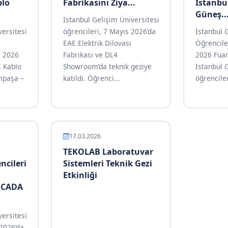
blo
Fabrikasını Ziya...
İstanbu
Güneş..
İstanbul Gelişim Üniversitesi
versitesi
öğrencileri, 7 Mayıs 2026’da
İstanbul 
EAE Elektrik Dilovası
Öğrencile
s 2026
Fabrikası ve DL4
2026 Fuarı
 Kablo
Showroom’da teknik geziye
İstanbul 
impaşa –
katıldı. Öğrenci...
öğrenciler
17.03.2026
TEKOLAB Laboratuvar
ncileri
Sistemleri Teknik Gezi
Etkinliği
SCADA
versitesi
 2026’da