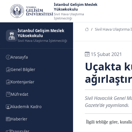
İstanbul Gelişim Meslek
Yüksekokulu
Sivil Hava Ulaştırma
İşletmeciliği
Sivil Hava Ulaştırma İ
İstanbul Gelişim Meslek
Yüksekokulu
Sivil Hava Ulaştırma İşletmeciliği
15 Şubat 2021
Anasayfa
Uçakta k
Genel Bilgiler
ağırlaştır
Kontenjanlar
Müfredat
Sivil Havacılık Genel M
Gazete’de yayımlandı.
Akademik Kadro
Haberler
İlgili tebliğe göre, kurall
Duyurular